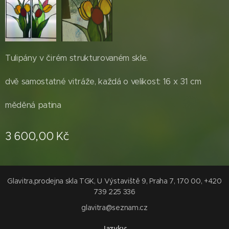
Tulipány v čirém strukturovaném skle.
dvě samostatné vitráže, každá o velikost: 16 x 31 cm
měděná patina
3 600,00
Kč
Glavitra,prodejna skla TGK, U Výstaviště 9, Praha 7, 170 00, +420
739 225 336
glavitra@seznam.cz
Jazyky